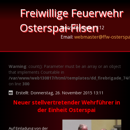
Freiwillige Feuerwehr
Osterspai-Filsen
Notrufnummer: 112
Email:
webmaster@ffw-osterspa
Warning
: count(): Parameter must be an array or an object
that implements Countable in
/var/www/web130817/html/templates/dd_firebrigade_74/
on line
300
Erstellt: Donnerstag, 26. November 2015 13:11
Neuer stellvertretender Wehrführer in
der Einheit Osterspai
Auf Einladung von der