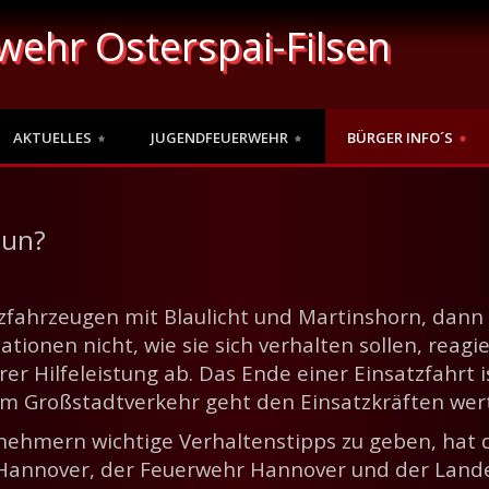
rwehr Osterspai-Filsen
AKTUELLES
JUGENDFEUERWEHR
BÜRGER INFO´S
tun?
hrzeugen mit Blaulicht und Martinshorn, dann ist
tionen nicht, wie sie sich verhalten sollen, reagi
rer Hilfeleistung ab.
Das Ende einer Einsatzfahrt i
 Großstadtverkehr geht den Einsatzkräften wertv
nehmern wichtige Verhaltenstipps zu geben, hat
n Hannover, der Feuerwehr Hannover und der Lan