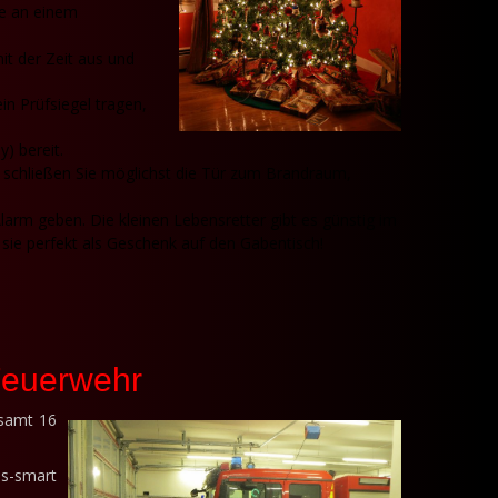
ge an einem
it der Zeit aus und
in Prüfsiegel tragen,
) bereit.
 schließen Sie möglichst die Tür zum Brandraum,
rm geben. Die kleinen Lebensretter gibt es günstig im
sie perfekt als Geschenk auf den Gabentisch!
Feuerwehr
esamt 16
os-smart