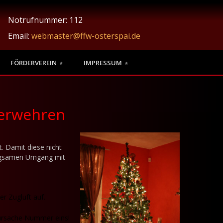
Notrufnummer: 112
Email:
webmaster@ffw-osterspai.de
FÖRDERVEREIN
IMPRESSUM
uerwehren
t. Damit diese nicht
orgsamen Umgang mit
r Zugluft auf.
dursache Nummer eins!