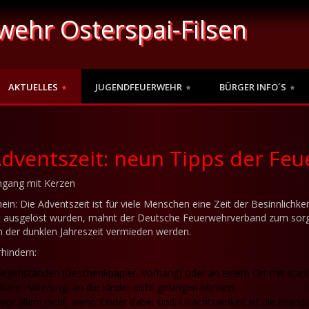
rwehr Osterspai-Filsen
AKTUELLES
JUGENDFEUERWEHR
BÜRGER INFO´S
Adventszeit: neun Tipps der Fe
gang mit Kerzen
: Die Adventszeit ist für viele Menschen eine Zeit der Besinnlichkei
eit ausgelöst wurden, mahnt der Deutsche Feuerwehrverband zum s
n der dunklen Jahreszeit vermieden werden.
hindern:
Gegenständen (Geschenkpapier, Vorhang) oder an einem Ort mit starke
bare Halterung, an die Kinder nicht gelangen können.
 vor allem nicht, wenn Kinder dabei sind. Unachtsamkeit ist die Bran