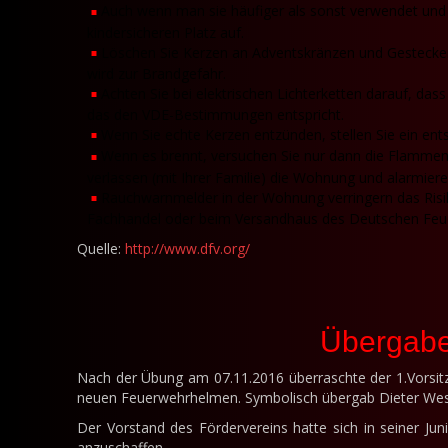
Auch wenn man sie häufiger als sonst verwendet und
kindersicheren Platz auf.
Löschen Sie Kerzen an Adventskränzen und Gestecken 
wird zur Brandgefahr.
Achten Sie bei elektrischen Lichterketten darauf, dass
das den VDE-Bestimmungen entspricht.
Wenn Sie echte Kerzen entzünden, stellen Sie ein ent
Wenn es brennt, versuchen Sie nur dann die Flammen
verlassen (mit Ihrer Familie) die Wohnung und alarmier
Rauchwarnmelder in der Wohnung verringern das Risik
Fachhandel oder beim Versandhaus des Deutschen Fe
Quelle:
http://www.dfv.org/
Übergabe
Nach der Übung am 07.11.2016 überraschte der 1.Vorsi
neuen Feuerwehrhelmen. Symbolisch übergab Dieter Wes
Der Vorstand des Fördervereins hatte sich in seiner J
anzuschaffen.