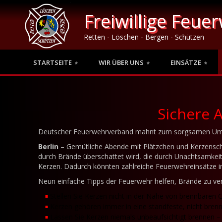
Freiwillige Feue
Retten - Löschen - Bergen - Schützen
STARTSEITE
WIR ÜBER UNS
EINSÄTZE
Sichere 
Deutscher Feuerwehrverband mahnt zum sorgsamen Um
Berlin
– Gemütliche Abende mit Plätzchen und Kerzenschein
durch Brände überschattet wird, die durch Unachtsamk
Kerzen. Dadurch könnten zahlreiche Feuerwehreinsätze i
Neun einfache Tipps der Feuerwehr helfen, Brände zu ver
Stellen Sie Kerzen nicht in der Nähe von brennbaren 
Kerzen gehören immer in eine standfeste, nicht brenn
Lassen Sie Kerzen niemals unbeaufsichtigt brennen –