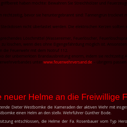
 griffbereit haben möchte: Bewahren Sie Streichhölzer und Feuerzeu
rechtzeitig, bevor sie heruntergebrannt sind: Tannengrün trocknet m
 Steckdosen nicht überlastet werden. Die elektrischen Kerzen sollten e
sprechendes Löschmittel (Wassereimer, Feuerlöscher, Feuerlöschspray
 zu löschen, wenn dies ohne Eigengefährdung möglich ist. Ansonsten
en die Feuerwehr mit dem Notruf 112.
o der unbemerkten Brandausbreitung enorm, indem sie rechtzeitig Ala
uerwehrverbandes unter
www.feuerwehrversand.de
– übrigens passen 
 neuer Helme an die Freiwillige 
tzende Dieter Westbomke die Kameraden der aktiven Wehr mit insg
tbomke einen Helm an den stellv. Wehrführer Günther Bode.
unisitzung entschlossen, die Helme der Fa. Rosenbauer vom Typ Her